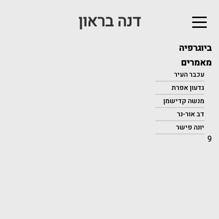
דנה בראון
לג
תוכן
אשי
ביוגרפיה
מאמרים
עכבר העיר
גדעון אפרת
מנשה קדישמן
דב אור-נר
יונה פישר
9