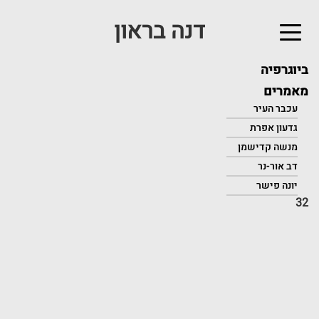
דנה בראון
לג
תוכן
אשי
ביוגרפיה
מאמרים
עכבר העיר
גדעון אפרת
מנשה קדישמן
דב אור-נר
יונה פישר
32