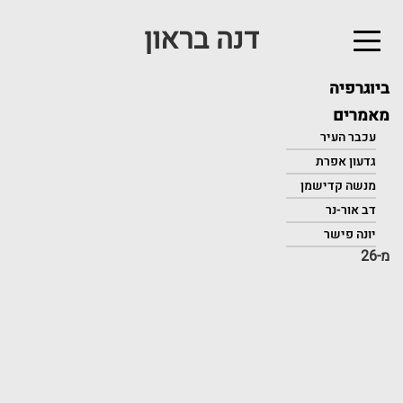
דנה בראון
לג
תוכן
אשי
ביוגרפיה
מאמרים
עכבר העיר
גדעון אפרת
מנשה קדישמן
דב אור-נר
יונה פישר
מ-26